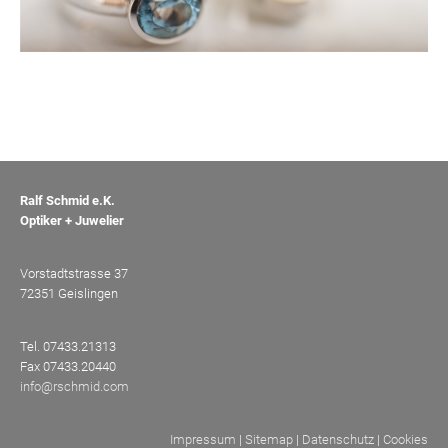
Ralf Schmid e.K.
Optiker + Juwelier
Vorstadtstrasse 37
72351 Geislingen
Tel. 07433.21313
Fax 07433.20440
info@rschmid.com
Impressum
|
Sitemap
|
Datenschutz
|
Cookies